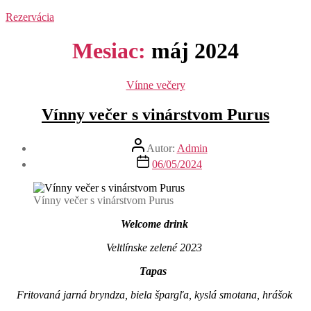
Rezervácia
Mesiac:
máj 2024
Kategórie
Vínne večery
Vínny večer s vinárstvom Purus
Autor
Autor:
Admin
článku
Dátum
06/05/2024
článku
Vínny večer s vinárstvom Purus
Welcome drink
Veltlínske zelené 2023
Tapas
Fritovaná jarná bryndza, biela špargľa, kyslá smotana, hrášok