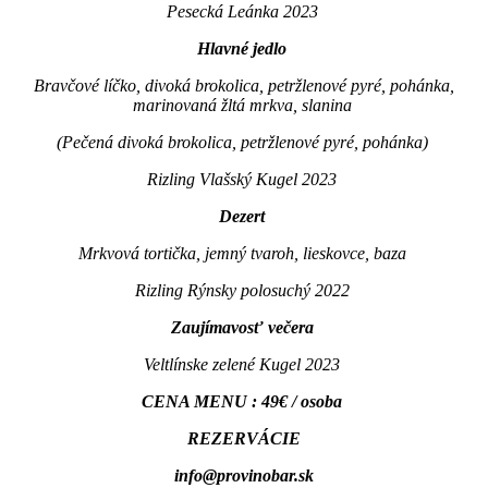
Pesecká Leánka 2023
Hlavné jedlo
Bravčové líčko, divoká brokolica, petržlenové pyré, pohánka,
marinovaná žltá mrkva, slanina
(Pečená divoká brokolica, petržlenové pyré, pohánka)
Rizling Vlašský Kugel 2023
Dezert
Mrkvová tortička, jemný tvaroh, lieskovce, baza
Rizling Rýnsky polosuchý 2022
Zaujímavosť večera
Veltlínske zelené Kugel 2023
CENA MENU : 49
€ / osoba
REZERVÁCIE
info@provinobar.sk