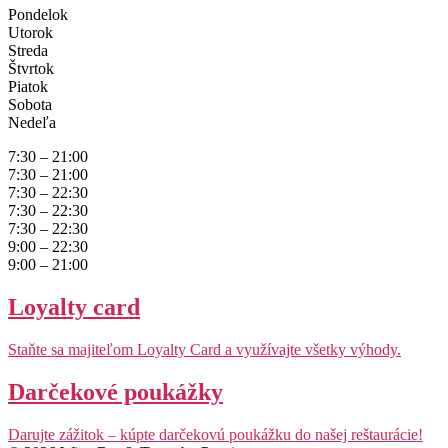
Pondelok
Utorok
Streda
Štvrtok
Piatok
Sobota
Nedeľa
7:30 – 21:00
7:30 – 21:00
7:30 – 22:30
7:30 – 22:30
7:30 – 22:30
9:00 – 22:30
9:00 – 21:00
Loyalty card
Staňte sa majiteľom Loyalty Card a využívajte všetky výhody.
Darčekové poukážky
Darujte zážitok – kúpte darčekovú poukážku do našej reštaurácie!