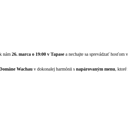
a k nám
26. marca o 19:00 v Tapase
a nechajte sa sprevádzať hosťom 
Domäne Wachau
v dokonalej harmónii s
napárovaným menu
, ktoré