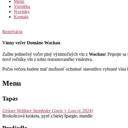
Menu
Vinotéka
Novinky
Kontakt
Rezervácia
Vínny večer Domäne Wachau
Zažite jedinečný večer plný výnimočných vín z
Wachau
! Pripojte s
nové ročníky vín z tohto renomovaného vinárstva.
Počas večera budete mať možnosť ochutnať starostlivo vybrané vína
Menu
Tapas
Grüner Veltliner Steinfeder Gneis + Loss (r. 2024)
Brokolicová kroketa, pyré z bielej špargle, mandle