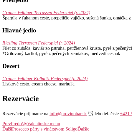
Predjedlo
Grüner Veltliner Terrassen Federspiel (r. 2024)
Špargľa v ťahanom ceste, prepeličie vajíčko, sušená šunka, omáčka z
Hlavné jedlo
Riesling Terrassen Federspiel (r. 2024)
Filet zo zubáča, kaviár zo pstruha, petržlenová krusta, pyré z pečen
*Grilovaný karfiol, pyré z pečených zemiakov, medvedí cesnak
Dezert
Grüner Veltliner Kollmitz Federspiel (r. 2024)
Lístkové cesto, cream cheese, marhuľa
Rezervácie
Rezervácie prijímame na
info@provinobar.sk
alebo tel. čísle
+421 
Prev
Predošlý
Valentínske menu
Ďalší
Prosecco párty s vinárstvom Soligo
Ďalšie