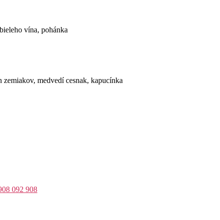
 bieleho vína, pohánka
ých zemiakov, medvedí cesnak, kapucínka
908 092 908